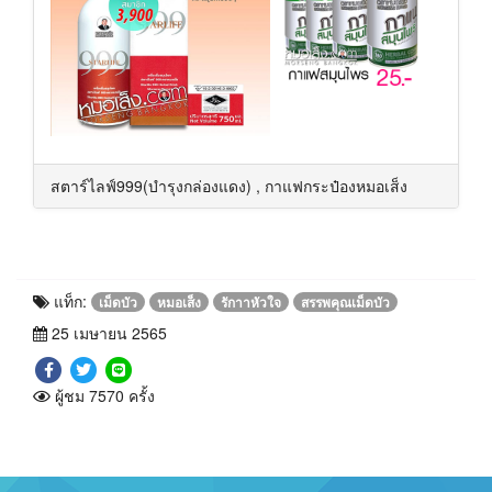
สตาร์ไลฟ์999(บำรุงกล่องแดง) , กาแฟกระป๋องหมอเส็ง
แท็ก:
เม็ดบัว
หมอเส็ง
รักาาหัวใจ
สรรพคุณเม็ดบัว
25 เมษายน 2565
ผู้ชม 7570 ครั้ง