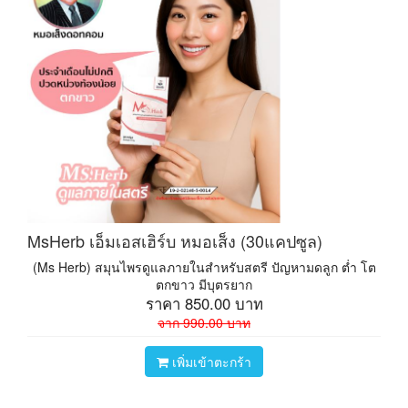
MsHerb เอ็มเอสเฮิร์บ หมอเส็ง (30แคปซูล)
(Ms Herb) สมุนไพรดูแลภายในสำหรับสตรี ปัญหามดลูก ต่ำ โต
ตกขาว มีบุตรยาก
ราคา
850.00
บาท
จาก
990.00
บาท
เพิ่มเข้าตะกร้า