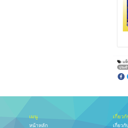
แท็
ประจ
เมนู
เกี่ยวกั
หน้าหลัก
เกี่ยวก