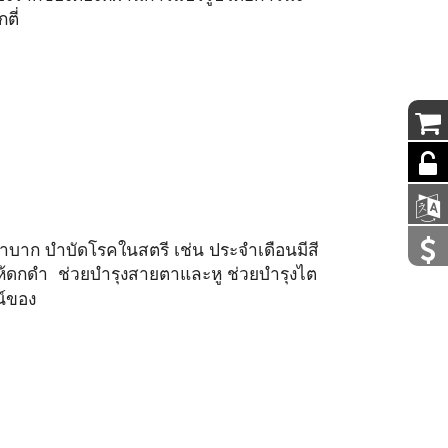
ตี่
ลำบาก บำบัดโรคในสตรี เช่น ประจำเดือนมีสี
ให้ดกดำ ช่วยบำรุงสายตาและหู ช่วยบำรุงไต
์ของ