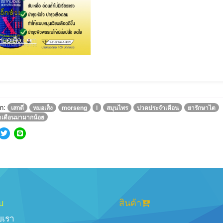
ก:
เสกตี่
หมอเส็ง
morseng
l
สมุนไพร
ปวดประจำเดือน
ยารักษาไต
ำเดือนมามากน้อย
บ
สินค้า
ับเรา