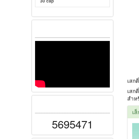
30 cap
เสกตี่
เสกต
สำหรั
เส็
5695471