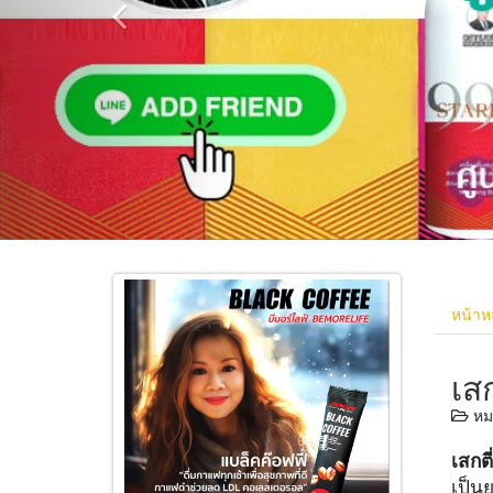
หน้าห
เสก
หมว
เสกตี
เป็น