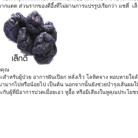
ากแดด ส่วนรากของตี่อึ้งที่ไม่ผ่านการแปรรูปเรียกว่า แชตี่ เส็ก
พคุณ
ะสำหรับผู้ป่วย อาการฝันเปียก หลั่งเร็ว โลหิตจาง หอบหายใจ
มามากไปหรือน้อยไป เป็นต้น นอกจากนั้นยังช่วยบำรุงเส้นผม
คุณประโยชน
กับผู้ที่มีอาการปวดเมื่อยเอว หูอื้อ หรือมีเสียงในหู