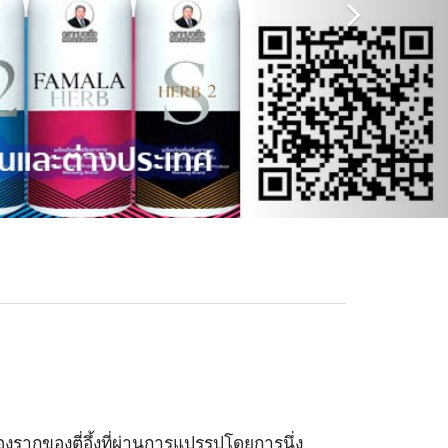
งรากของตี่อึ้งที่ผ่านการแปรรูปโดยการนึ่ง